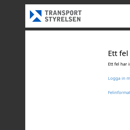
Ett fel
Ett fel har
Logga in m
Felinforma