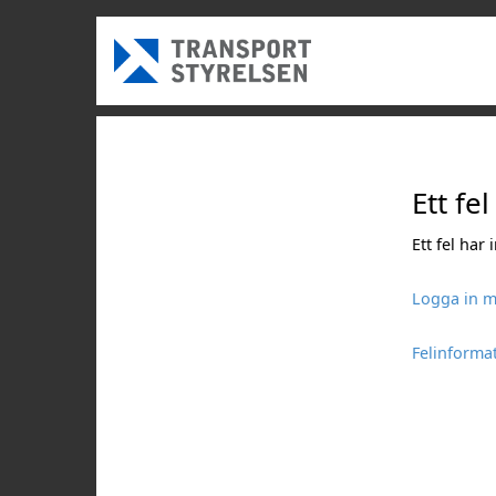
Ett fel
Ett fel har
Logga in m
Felinforma