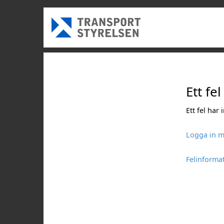
Ett fel
Ett fel har
Logga in m
Felinforma