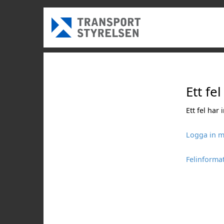
Ett fel
Ett fel har
Logga in m
Felinforma