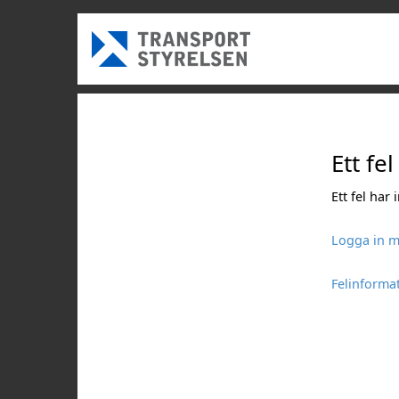
Ett fel
Ett fel har
Logga in m
Felinforma