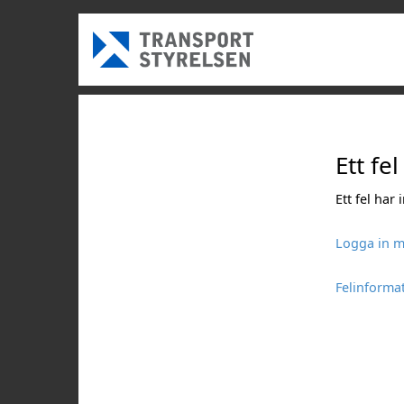
Ett fel
Ett fel har
Logga in m
Felinforma